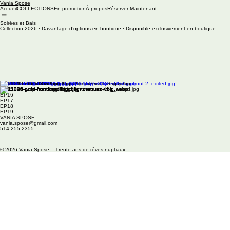
Vania Spose
Accueil
COLLECTIONS
En promotion
À propos
Réserver Maintenant
Soirées et Bals
Collection 2026 · Davantage d’options en boutique · Disponible exclusivement en boutique
EP14
EP15
EP16
EP17
EP18
EP19
VANIA SPOSE
vania.spose@gmail.com
514 255 2355
© 2026 Vania Spose – Trente ans de rêves nuptiaux.