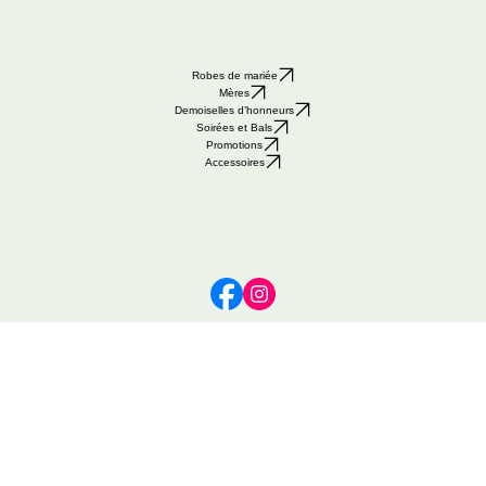
Robes de mariée
Mères
Demoiselles d’honneurs
Soirées et Bals
Promotions
Accessoires